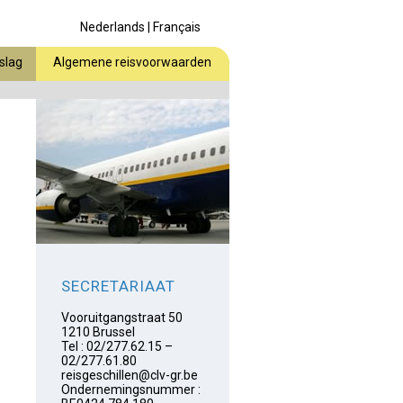
Nederlands
|
Français
slag
Algemene reisvoorwaarden
SECRETARIAAT
Vooruitgangstraat 50
1210 Brussel
Tel : 02/277.62.15 –
02/277.61.80
reisgeschillen@clv-gr.be
Ondernemingsnummer :