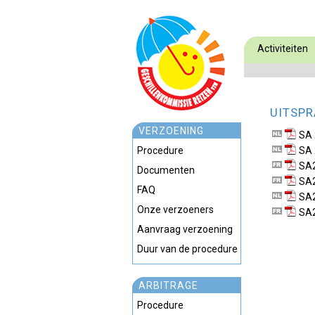
Activiteiten
UITSPR
VERZOENING
SA 
Procedure
SA 
SA
Documenten
SA
FAQ
SA
Onze verzoeners
SA
Aanvraag verzoening
Duur van de procedure
ARBITRAGE
Procedure