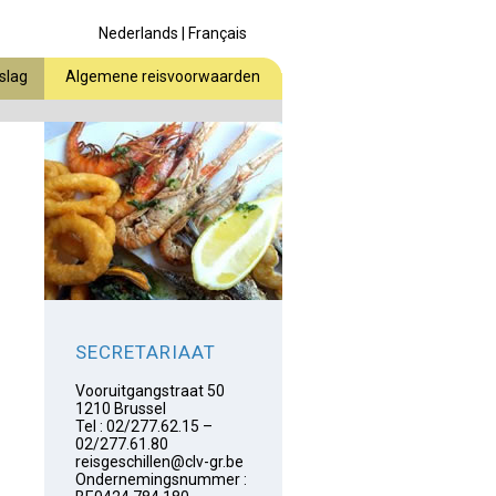
Nederlands
|
Français
slag
Algemene reisvoorwaarden
SECRETARIAAT
Vooruitgangstraat 50
1210 Brussel
Tel : 02/277.62.15 –
02/277.61.80
reisgeschillen@clv-gr.be
Ondernemingsnummer :