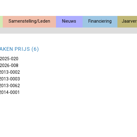
Samenstelling/Leden
Nieuws
Financiering
Jaarver
AKEN PRIJS (6)
2025-020
2026-008
2013-0002
2013-0003
2013-0062
2014-0001